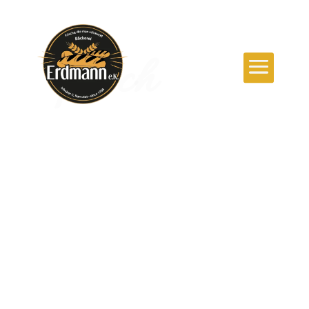
Zum Inhalt springen
frisch
Brot
Das leckerste Brot in Ihrer Umgebung.
In unseren Filialen finden Sie frisch
gebackenes Brot, für jeden Geschmack. Hier
finden Sie eine Auswahl von unserem Brot.